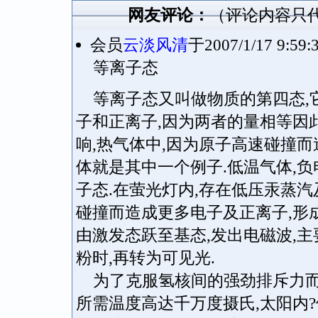
网友评论：
（评论内容只
会员
云淡风清
于2007/1/17 
等离子态
等离子态又叫做物质的第四态,它
子和正离子,因为两者的量相等因
响,热气体中,因为原子高速碰撞而
体就是其中一个例子.低温气体,
子态.在萤光灯内,存在低压汞蒸汽
碰撞而造成更多电子及正离子,形
由激发态跃至基态,发出电磁波,
粉时,再转为可见光.
为了克服氢核间的强劲排斥力而进
所需温度高达千万度摄氏,太阳内?