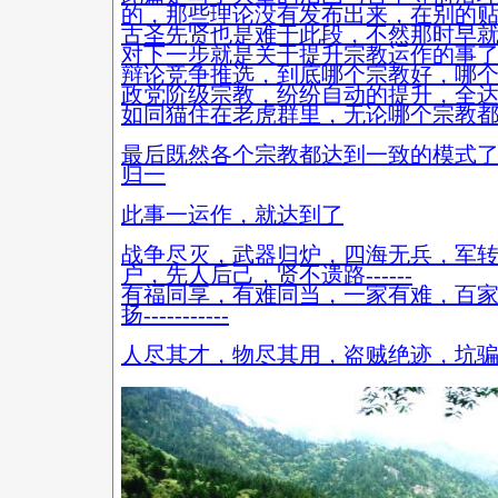
的，那些理论没有发布出来，在别的
古圣先贤也是难于此段，不然那时早
对下一步就是关于提升宗教运作的事
辩论竞争推选，到底哪个宗教好，哪
政党阶级宗教，纷纷自动的提升，全
如同猫住在老虎群里，无论哪个宗教
最后既然各个宗教都达到一致的模式
归一
此事一运作，就达到了
战争尽灭，武器归炉，四海无兵，军
户，先人后己，贤不遗路------
有福同享，有难同当，一家有难，百
扬-----------
人尽其才，物尽其用，盗贼绝迹，坑骗潜形