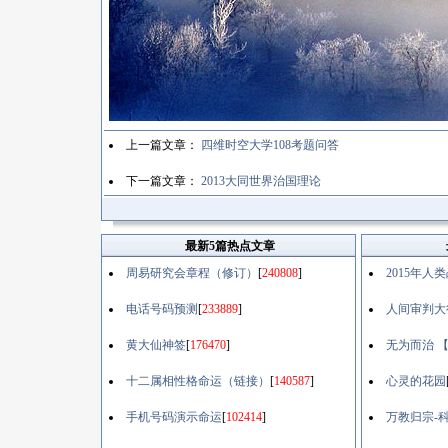
上一篇文章：
四维时空大学108考题问答
下一篇文章：
2013大同世界治国理论
最新5篇热点文章
周易研究会章程（修订）
[
240808
]
2015年
电话号码预测
[
233889
]
人间审判大
黄大仙神签
[
176470
]
无为而治 
十二属相性格命运（链接）
[
140587
]
心灵的花园
手机号码演示命运
[
102414
]
万教归宗-