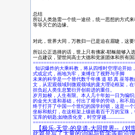
总结
所以人类急需一个统一途径，统一思想的方式来
等等灭亡的边缘。
对此，世界大同，万教归一已是迫在眉睫，这要
所以公正选择的话，世上只有佛家-耶稣能够入
一点建议，望世间高士大德和党派团体和所有国
=====================================
知识爆炸的大乘科教，将从四维时空理论开始，
式或定式，画地为牢，束缚住了视野与手脚
未来的科学是一个替代数千年佛 道 耶 真 巫
文，从宏观领域到微观领域的庞大理论框架，在
担负起人类生息繁衍开创前进的重任。
岁月如梭，人生有限。本人几十年如一日为编织
的金光大道和基础，付出了艰辛的劳动，和不屈
终于打开了中国一个世纪的国学封锁，这是一个
坐标和航灯，在这框架上镶嵌着百千万的宝珠，
宝库的钥匙;如物质化变，时空穿越...............
=====================================
【极乐-天堂-的皇道-大同世界--（
此篇是写了大量的治国与哲学等前沿