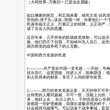
（大同世界--万教归一已是迫在眉睫）
如以佛家的慈悲，和忘我来看，啥民主党-自民党
世间的-渣子头--泼皮--世棍一样，你看他们一
民谋幸福主正义，打着正义的招牌。义正词严，
成了压迫人民的恶魔。
近百年来，几乎所有的阶级政党体制，可以说没
验。他们扔不下自我，不知啥叫先人后己，这些
国共两党的战争死了的人无数。
中国和西方党派的性质
1------------共产党在中国一党专政，一
排斥异己，迫害贤能，排挤人才，阳奉阴违， 
剥人民得来的财富，享尽了人间的荣华富贵。
2-----------西方的资本党派众多，天天吵
台得势的人耀武扬威，不可一世，没能上台的，
来，他好上去， 在台上的人，干的也是提心吊
派都是一些妒贤嫉能，却摆出道貌岸然的样子。
社会搞得乌烟瘴气。可以说各个战争事端，皆是