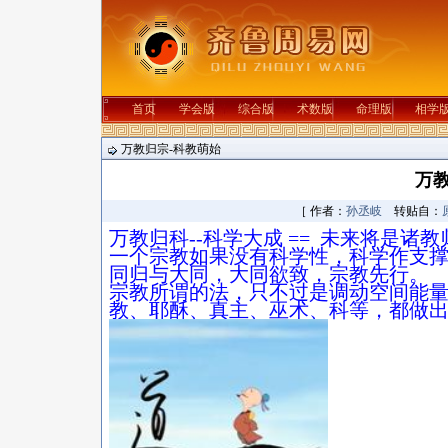
首页
学会版
综合版
术数版
命理版
相学
万教归宗-科教萌始
万
［ 作者：
孙丞岐
转贴自：
万教归科
--
科学大成
==
未来将是诸教
一个宗教如果没有科学性，科学作支
同归与大同，大同欲致，宗教先行。
宗教所谓的法，只不过是调动空间能
教、耶酥、真主、巫术、科等，都做