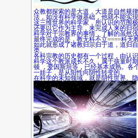
众教都探索的是大道，大道是自然规
法，如没有科学做基础，他就不能实
这三维世界的科学家，所认识的范围
还要以它作为主导，来完成人来的归
科学对于宗教界的事情，了解的虽然
最终完成的是，教无科不立
====
科无
如此就形成了诸教归宗归于道，道归
类。
各科宗教的历史都有一个过程，由认
科学这个教派成长不久，属于孩童时
顿 ，爱因斯坦等，已经基本成熟。各
一娃子，是从阳性向阴性转变的。
在科学的未知领域，就是阴性世界。