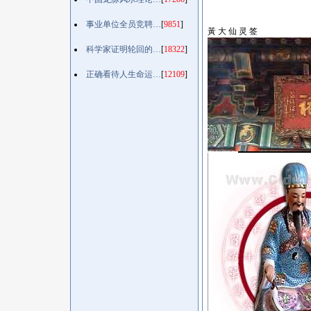
事业单位全员竞聘…
[
9851
]
黃 大 仙 灵 签
科学家证明轮回的…
[
18322
]
正确看待人生命运…
[
12109
]