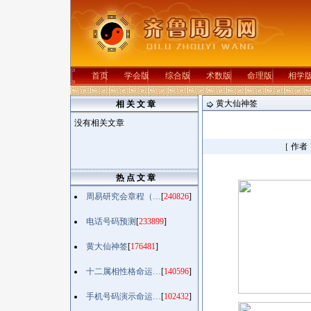
首页
学会版
综合版
术数版
命理版
相学
黄大仙神签
相 关 文 章
没有相关文章
［ 作者
热 点 文 章
周易研究会章程（…
[
240826
]
电话号码预测
[
233899
]
黄大仙神签
[
176481
]
十二属相性格命运…
[
140596
]
手机号码演示命运…
[
102432
]