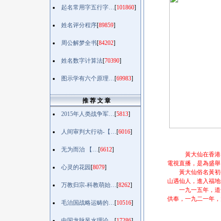
起名常用字五行字…
[
101860
]
姓名评分程序
[
89859
]
周公解梦全书
[
84202
]
姓名数字计算法
[
70390
]
图示学有六个原理…
[
69983
]
推 荐 文 章
2015年人类战争军…
[
5813
]
人间审判大行动-【…
[
6016
]
无为而治 【…
[
6612
]
黃大仙在香港
電視直播，是為盛舉
心灵的花园
[
8079
]
黃大仙俗名黃初平
山遇仙人，進入福地
万教归宗-科教萌始…
[
8262
]
一九一五年，道侶
供奉，一九二一年，
毛治国战略运畴的…
[
10516
]
中国龙脉风水理论…
[
17286
]