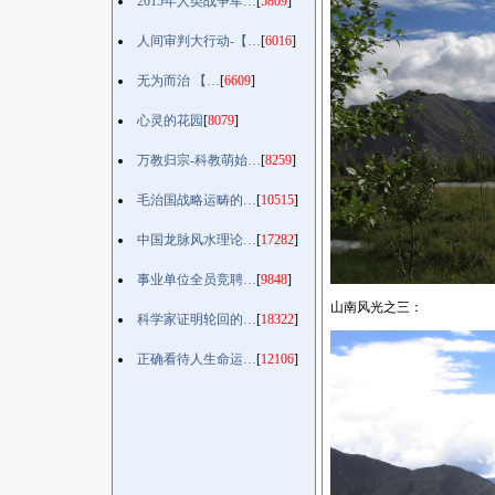
2015年人类战争军…
[
5809
]
人间审判大行动-【…
[
6016
]
无为而治 【…
[
6609
]
心灵的花园
[
8079
]
万教归宗-科教萌始…
[
8259
]
毛治国战略运畴的…
[
10515
]
中国龙脉风水理论…
[
17282
]
事业单位全员竞聘…
[
9848
]
山南风光之三：
科学家证明轮回的…
[
18322
]
正确看待人生命运…
[
12106
]