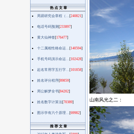
热 点 文 章
周易研究会章程（…
[
240821
]
电话号码预测
[
233897
]
黄大仙神签
[
176477
]
十二属相性格命运…
[
140594
]
手机号码演示命运…
[
102428
]
起名常用字五行字…
[
101858
]
姓名评分程序
[
89859
]
周公解梦全书
[
84202
]
山南风光之二：
姓名数字计算法
[
70389
]
图示学有六个原理…
[
69982
]
推 荐 文 章