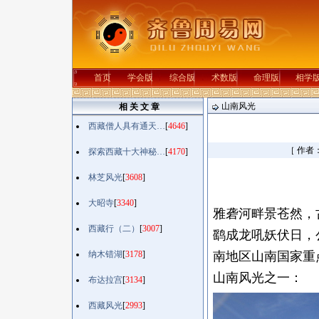
首页
学会版
综合版
术数版
命理版
相学
山南风光
相 关 文 章
西藏僧人具有通天…
[
4646
]
［ 作者
探索西藏十大神秘…
[
4170
]
林芝风光
[
3608
]
大昭寺
[
3340
]
雅砻河畔景苍然，
西藏行（二）
[
3007
]
鹞成龙吼妖伏日，
纳木错湖
[
3178
]
南地区山南国家重
山南风光之一：
布达拉宫
[
3134
]
西藏风光
[
2993
]