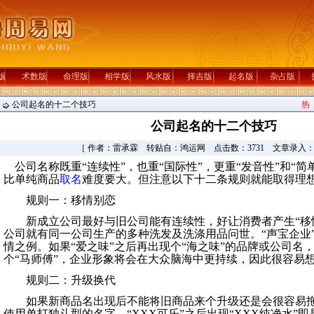
版
术数版
命理版
相学版
风水版
择吉版
起名版
杂占版
公司起名的十二个技巧
热
公司起名的十二个技巧
［ 作者：雷承霖 转贴自：鸿运网 点击数：3731 文章录入
公司名称既重“连续性”，也重“国际性”，更重“发音性”和“简
比单纯商品
取名
难度要大。但注意以下十二条规则就能取得理
规则一：移情别恋
新成立公司最好与旧公司能有连续性，好让消费者产生“移情
公司就有同一公司生产的多种洗发及洗涤用品问世。“声宝企业”
情之例。如果“爱之味”之后再出现个“海之味”的品牌或公司名，
个“马师傅”，企业形象将会在大众脑海中更持续，因此很容易
规则二：升级换代
如果新商品名出现后不能将旧商品来个升级还是会很容易拖
使用单打独斗型的名字。“XXX可乐”之后出现“XXX纯净水”