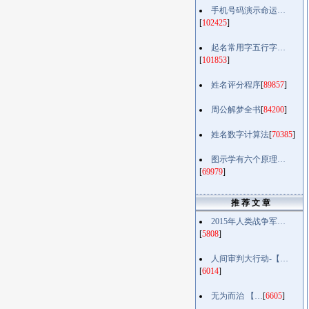
手机号码演示命运…
[
102425
]
起名常用字五行字…
[
101853
]
姓名评分程序
[
89857
]
周公解梦全书
[
84200
]
姓名数字计算法
[
70385
]
图示学有六个原理…
[
69979
]
推 荐 文 章
2015年人类战争军…
[
5808
]
人间审判大行动-【…
[
6014
]
无为而治 【…
[
6605
]