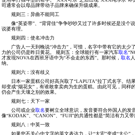
司通常会以母品牌带动子品牌来确保升级成果。
规则三：异曲不能同工
像“英姿带”、“背背佳”争争吵吵又过了许多时候还是没个
说婆有理。
规则四：使名冲击力
广告人一天到晚说“冲击力”，可惜，名字中带有它的太少了
力的公司仍是昨日黄花。 规则五：全球能行有一家汽车
取名
“
才发现NOVA在西班牙语中为“不会走的东西”。那时候，
取名
纳。
规则六：没有歧义
日本一家蛋糕公司好高兴取了“LAPUTA”拉丁式名字。结
却变成“烟花女”，有谁敢拿卖肉为生的蛋糕。由此可见，同样
仍会产生天壤之别的效果。
规则七：天下一家
公司或企业
取名
要树立全球意识，发音要符合外国人的发
像“KODAK”、“CANON”、“FUJI”的共通性都是“简洁有力又
规则八：中英一致
如果您不关心中文字的英文表达力，让“大宏”变成“大公”，或