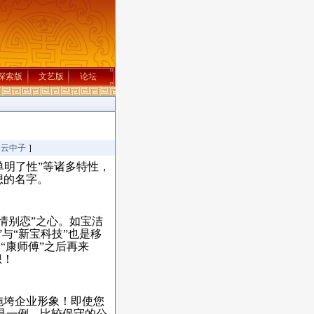
探索版
文艺版
论坛
：
云中子
］
单明了性”等诸多特性，
想的名字。
别恋”之心。如宝洁
与“新宝科技”也是移
“康师傅”之后再来
想！
垮企业形象！即使您
即是一例。比较保守的公