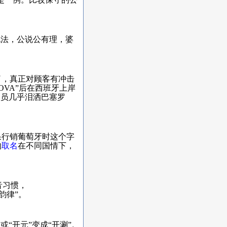
说法，公说公有理，婆
，真正对顾客有冲击
NOVA”后在西班牙上岸
人员几乎泪洒巴塞罗
果行销葡萄牙时这个字
的
取名
在不同国情下，
音习惯，
带韵律”。
“开元”变成“开涮”。