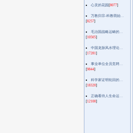
心灵的花园
[
8077
]
万教归宗-科教萌始…
[
8257
]
毛治国战略运畴的…
[
10505
]
中国龙脉风水理论…
[
17281
]
事业单位全员竞聘…
[
9844
]
科学家证明轮回的…
[
18320
]
正确看待人生命运…
[
12100
]