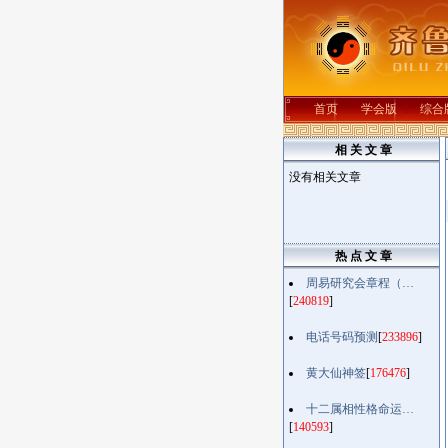
首页
学会版
综合
相 关 文 章
没有相关文章
热 点 文 章
周易研究会章程（…
[
240819
]
电话号码预测
[
233896
]
黄大仙神签
[
176476
]
十二属相性格命运…
[
140593
]